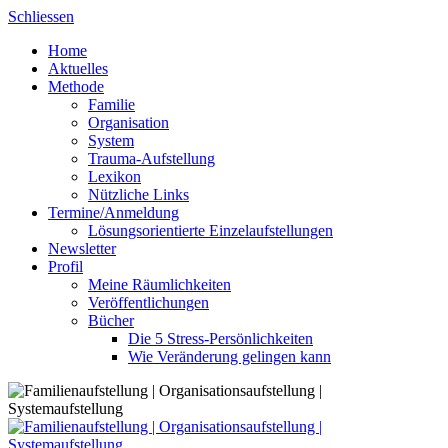
Skip
Schliessen
to
Home
content
Aktuelles
Methode
Familie
Organisation
System
Trauma-Aufstellung
Lexikon
Nützliche Links
Termine/Anmeldung
Lösungsorientierte Einzelaufstellungen
Newsletter
Profil
Meine Räumlichkeiten
Veröffentlichungen
Bücher
Die 5 Stress-Persönlichkeiten
Wie Veränderung gelingen kann