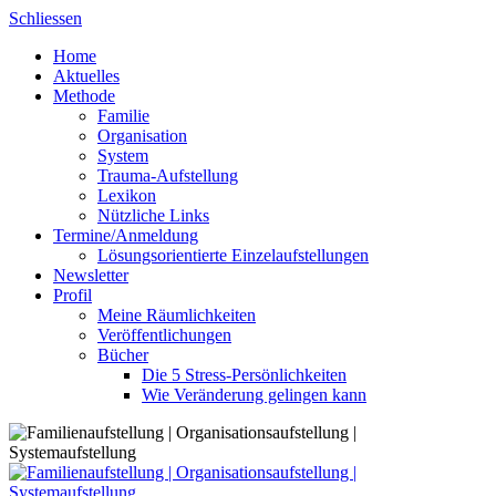
Skip
Schliessen
to
Home
content
Aktuelles
Methode
Familie
Organisation
System
Trauma-Aufstellung
Lexikon
Nützliche Links
Termine/Anmeldung
Lösungsorientierte Einzelaufstellungen
Newsletter
Profil
Meine Räumlichkeiten
Veröffentlichungen
Bücher
Die 5 Stress-Persönlichkeiten
Wie Veränderung gelingen kann