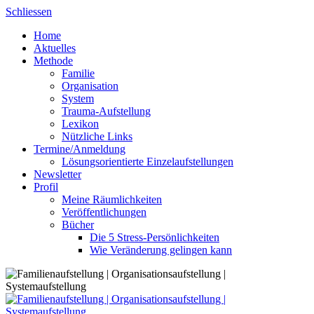
Skip
Schliessen
to
Home
content
Aktuelles
Methode
Familie
Organisation
System
Trauma-Aufstellung
Lexikon
Nützliche Links
Termine/Anmeldung
Lösungsorientierte Einzelaufstellungen
Newsletter
Profil
Meine Räumlichkeiten
Veröffentlichungen
Bücher
Die 5 Stress-Persönlichkeiten
Wie Veränderung gelingen kann