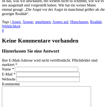
ist das, was wir anschauen, bei weitem nicht so schlimm, wie wir es
uns ausgemalt und vorgestellt haben. Wie hat ein weiser Mann
einmal gesagt: „Die Angst vor der Angst ist manchmal größer als die
gezeigte Realität“.
Tags
|
Angst
,
Ängste
,
annehmen
,
Augen auf
,
Hinschauen
,
Realität
,
Wirklichkeit
0
Keine Kommentare vorhanden
Hinterlassen Sie eine Antwort
Ihre E-Mail-Adresse wird nicht veröffentlicht. Pflichtfelder sind
markiert
*
Name
*
E-Mail
*
Webseite
Kommentar