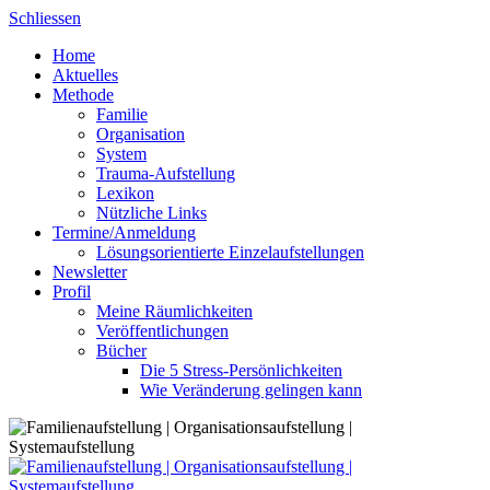
Skip
Schliessen
to
Home
content
Aktuelles
Methode
Familie
Organisation
System
Trauma-Aufstellung
Lexikon
Nützliche Links
Termine/Anmeldung
Lösungsorientierte Einzelaufstellungen
Newsletter
Profil
Meine Räumlichkeiten
Veröffentlichungen
Bücher
Die 5 Stress-Persönlichkeiten
Wie Veränderung gelingen kann