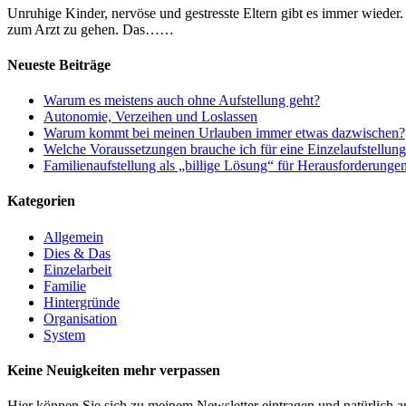
Unruhige Kinder, nervöse und gestresste Eltern gibt es immer wieder
zum Arzt zu gehen. Das……
Neueste Beiträge
Warum es meistens auch ohne Aufstellung geht?
Autonomie, Verzeihen und Loslassen
Warum kommt bei meinen Urlauben immer etwas dazwischen?
Welche Voraussetzungen brauche ich für eine Einzelaufstellun
Familienaufstellung als „billige Lösung“ für Herausforderunge
Kategorien
Allgemein
Dies & Das
Einzelarbeit
Familie
Hintergründe
Organisation
System
Keine Neuigkeiten mehr verpassen
Hier können Sie sich zu meinem Newsletter eintragen und natürlich a