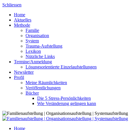
Skip
Schliessen
to
Home
content
Aktuelles
Methode
Familie
Organisation
System
Trauma-Aufstellung
Lexikon
Nützliche Links
Termine/Anmeldung
Lösungsorientierte Einzelaufstellungen
Newsletter
Profil
Meine Räumlichkeiten
Veröffentlichungen
Bücher
Die 5 Stress-Persönlichkeiten
Wie Veränderung gelingen kann
Home