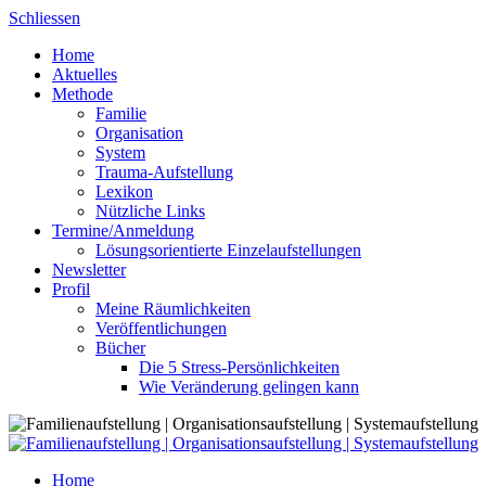
Skip
Schliessen
to
Home
content
Aktuelles
Methode
Familie
Organisation
System
Trauma-Aufstellung
Lexikon
Nützliche Links
Termine/Anmeldung
Lösungsorientierte Einzelaufstellungen
Newsletter
Profil
Meine Räumlichkeiten
Veröffentlichungen
Bücher
Die 5 Stress-Persönlichkeiten
Wie Veränderung gelingen kann
Home