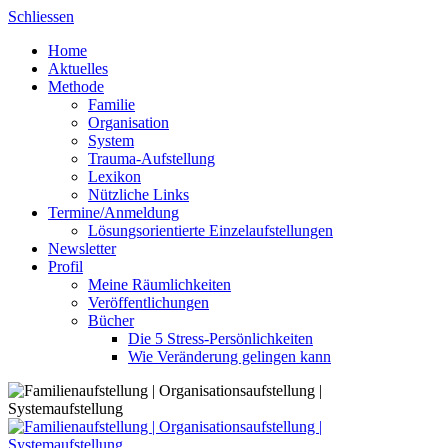
Skip
Schliessen
to
Home
content
Aktuelles
Methode
Familie
Organisation
System
Trauma-Aufstellung
Lexikon
Nützliche Links
Termine/Anmeldung
Lösungsorientierte Einzelaufstellungen
Newsletter
Profil
Meine Räumlichkeiten
Veröffentlichungen
Bücher
Die 5 Stress-Persönlichkeiten
Wie Veränderung gelingen kann