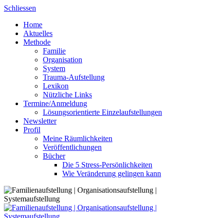
Skip
Schliessen
to
Home
content
Aktuelles
Methode
Familie
Organisation
System
Trauma-Aufstellung
Lexikon
Nützliche Links
Termine/Anmeldung
Lösungsorientierte Einzelaufstellungen
Newsletter
Profil
Meine Räumlichkeiten
Veröffentlichungen
Bücher
Die 5 Stress-Persönlichkeiten
Wie Veränderung gelingen kann