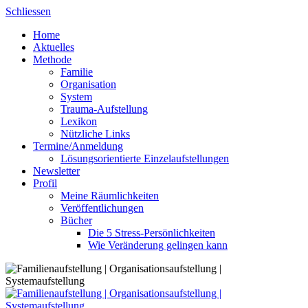
Skip
Schliessen
to
Home
content
Aktuelles
Methode
Familie
Organisation
System
Trauma-Aufstellung
Lexikon
Nützliche Links
Termine/Anmeldung
Lösungsorientierte Einzelaufstellungen
Newsletter
Profil
Meine Räumlichkeiten
Veröffentlichungen
Bücher
Die 5 Stress-Persönlichkeiten
Wie Veränderung gelingen kann