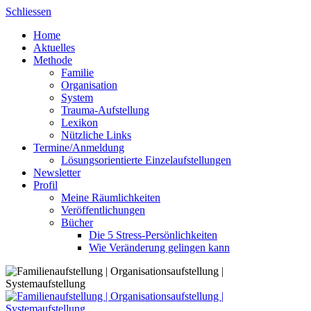
Skip
Schliessen
to
Home
content
Aktuelles
Methode
Familie
Organisation
System
Trauma-Aufstellung
Lexikon
Nützliche Links
Termine/Anmeldung
Lösungsorientierte Einzelaufstellungen
Newsletter
Profil
Meine Räumlichkeiten
Veröffentlichungen
Bücher
Die 5 Stress-Persönlichkeiten
Wie Veränderung gelingen kann