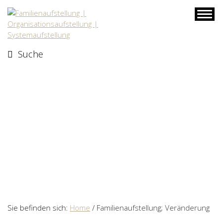
Skip
to
content
Suche
Sie befinden sich:
Home
/
Familienaufstellung; Veränderung